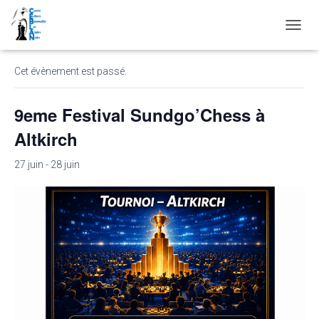
« Tous les Évènements
D
É
P
Cet évènement est passé.
L
I
E
9eme Festival Sundgo’Chess à
R
L
Altkirch
A
N
27 juin
-
28 juin
A
V
I
G
A
T
I
O
N