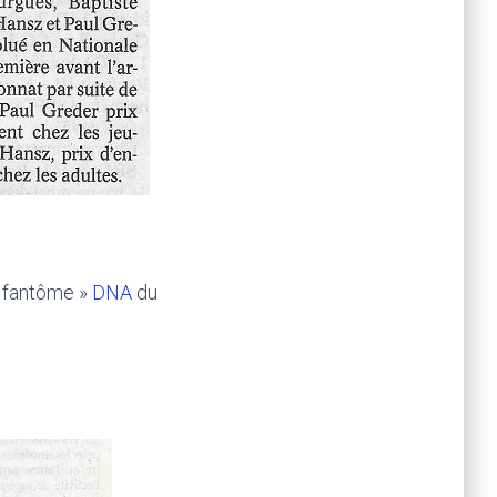
e fantôme »
DNA
du