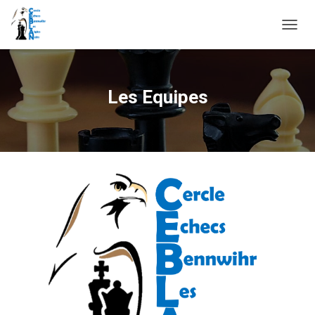
D
É
P
L
I
Les Equipes
E
R
L
A
N
A
V
I
G
A
T
I
O
N