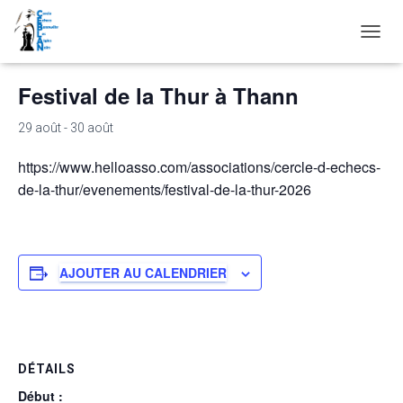
« Tous les Évènements
D
É
P
Festival de la Thur à Thann
L
I
29 août
-
30 août
E
R
https://www.helloasso.com/associations/cercle-d-echecs-
L
A
de-la-thur/evenements/festival-de-la-thur-2026
N
A
V
I
G
AJOUTER AU CALENDRIER
A
T
I
O
N
DÉTAILS
Début :