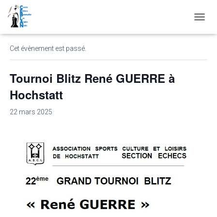
« Tous les Évènements
D
É
P
Cet évènement est passé.
L
I
E
Tournoi Blitz René GUERRE à
R
L
Hochstatt
A
N
22 mars 2025
A
V
I
G
A
T
I
O
N