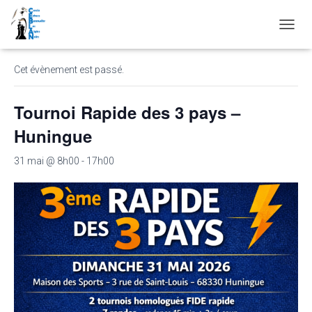
« Tous les Évènements
D
É
P
Cet évènement est passé.
L
I
E
Tournoi Rapide des 3 pays –
R
L
Huningue
A
N
31 mai @ 8h00
-
17h00
A
V
I
G
A
T
I
O
N