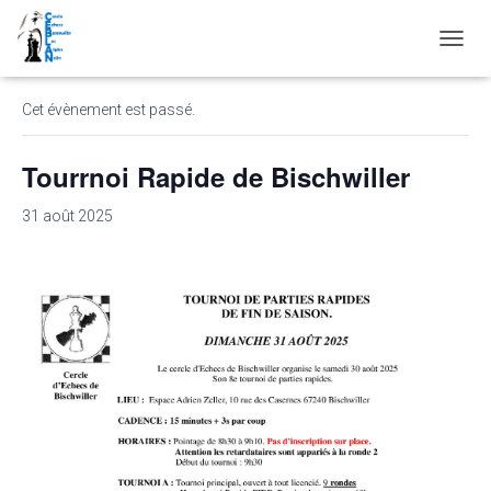
« Tous les Évènements
D
É
P
Cet évènement est passé.
L
I
E
Tourrnoi Rapide de Bischwiller
R
L
31 août 2025
A
N
A
V
I
G
A
T
I
O
N