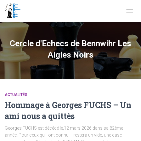
DÉPLI
LA
NAVIG
Cercle d'Echecs de Bennwihr Les
Aigles Noirs
ACTUALITÉS
Hommage à Georges FUCHS – Un
ami nous a quittés
Georges FUCHS est décédé le,12 mars 2026 dans sa 82ème
année. Pour ceux qui l’ont connu, il restera un vide, une case