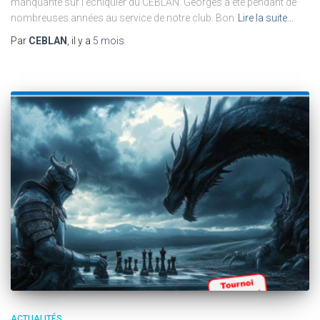
manquante sur l’échiquier du CEBLAN. Georges a été pendant de
nombreuses années au service de notre club. Bon
Lire la suite…
Par
CEBLAN
, il y a
5 mois
ACTUALITÉS