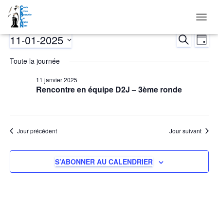
DÉPLI
LA
11-01-2025
Évènements
RECHERCH
Nav
Reche
JOUR
NAVIG
Sélectionnez
de
Toute la journée
et
for
une
date.
vu
11 janvier 2025
naviga
11
Rencontre en équipe D2J – 3ème ronde
Év
de
janvier
vues
Jour précédent
Jour suivant
2025
Évène
S’ABONNER AU CALENDRIER