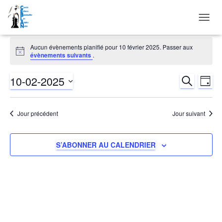
DÉPLI
LA
Évènements
NAVIG
Aucun évènements planifié pour 10 février 2025. Passer aux
Notice
évènements suivants
.
for
10-02-2025
RECHERCH
Nav
Reche
JOUR
10
Sélectionnez
de
et
une
février
Jour précédent
Jour suivant
date.
vu
naviga
2025
Év
S’ABONNER AU CALENDRIER
de
vues
Évène