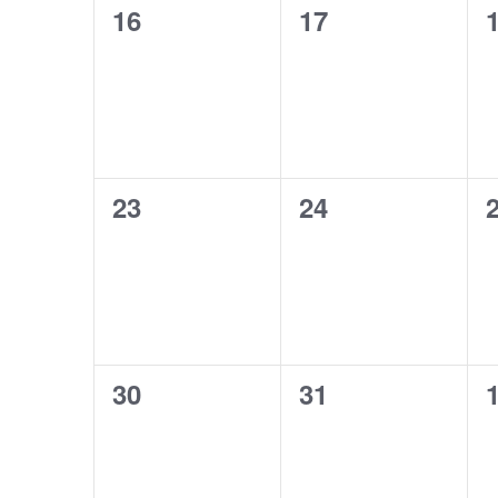
0
0
16
17
évènement,
évènement,
0
0
23
24
évènement,
évènement,
0
0
30
31
évènement,
évènement,