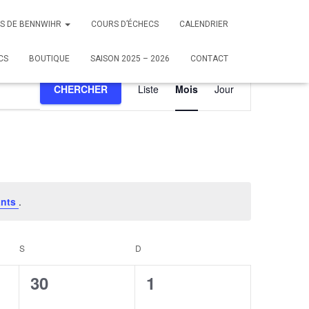
CS DE BENNWIHR
COURS D’ÉCHECS
CALENDRIER
CS
BOUTIQUE
SAISON 2025 – 2026
CONTACT
Navigation
CHERCHER
Liste
Mois
Jour
de
vues
Évènement
ants
.
S
SAMEDI
D
DIMANCHE
0
0
30
1
,
évènement,
évènement,