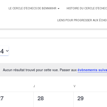
LE CERCLE D’ECHECS DE BENNWIHR
HISTOIRE DU CERCLE D’ECHE
LIENS POUR PROGRESSER AUX ÉCHE
24
Aucun résultat trouvé pour cette vue. Passer aux
évènements suiv
Notice
RCREDI
J
JEUDI
V
VENDREDI
0
0
0
27
28
29
évènement,
évènement,
évènement