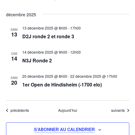
décembre 2025
13 décembre 2025 @ 8h00
-
17h00
SAM
13
D2J ronde 2 et ronde 3
14 décembre 2025 @ 9h00
-
12h00
DIM
14
N3J Ronde 2
20 décembre 2025 @ 8h00
-
22 décembre 2025 @ 17h00
SAM
20
1er Open de Hindisheim (-1700 elo)
Évènements
Évènements
précédents
Aujourd’hui
suivants
S’ABONNER AU CALENDRIER